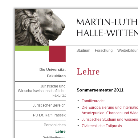
Studium
Forschung
Weiterbildu
Lehre
Die Universität
Fakultäten
Juristische und
Sommersemester 2011
Wirtschaftswissenschaftliche
Fakultät
Familienrecht
Juristischer Bereich
Die Europäisierung und Internatio
Ansatzpunkte, Chancen und Wid
PD Dr. Ralf Frassek
Juristisches Studium und wissens
Persönliches
Zivilrechtliche Fallpraxis
Lehre